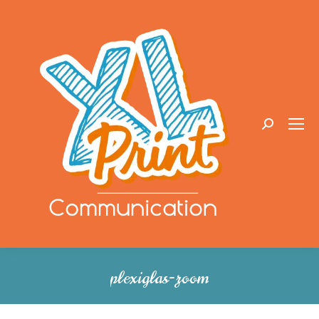
Recherche
:
plexiglas-zoom