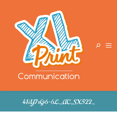
Recherche
:
41iY7rQ6-6L._AC_SX522_