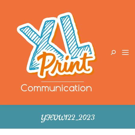
Recherche
:
YHVW122_2023