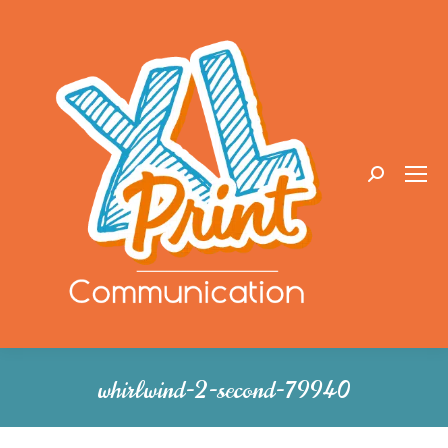
Recherche
:
whirlwind-2-second-79940