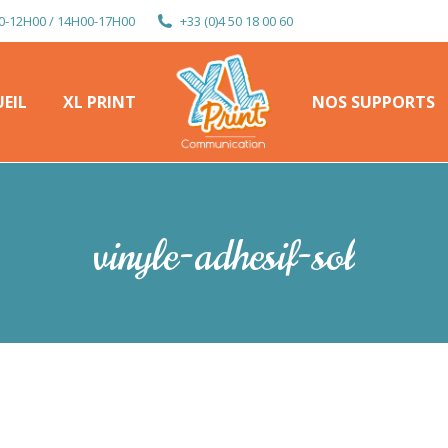
0-12H00 / 14H00-17H00
+33 (0)4 50 18 00 60
EIL
XL PRINT
NOS SUPPORTS
EIL
XL PRINT
NOS SUPPORTS
vinyle-adhesif-sol