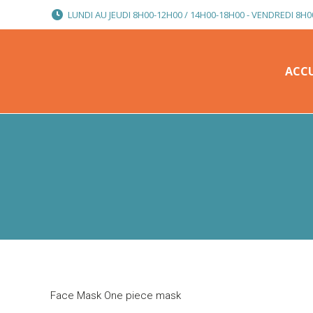
LUNDI AU JEUDI 8H00-12H00 / 14H00-18H00 - VENDREDI 8H0
ACCU
ACCU
Face Mask One piece mask