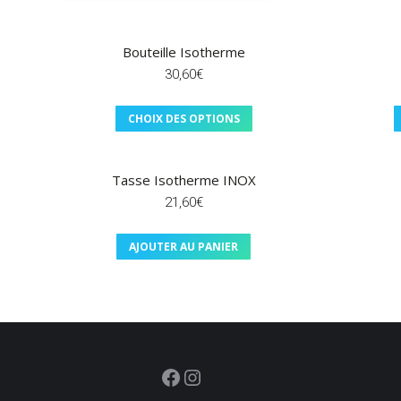
Bouteille Isotherme
30,60
€
Ce
CHOIX DES OPTIONS
produit
a
plusieurs
Tasse Isotherme INOX
variations.
21,60
€
Les
options
peuvent
AJOUTER AU PANIER
être
choisies
sur
la
page
du
produit
Facebook
Instagram