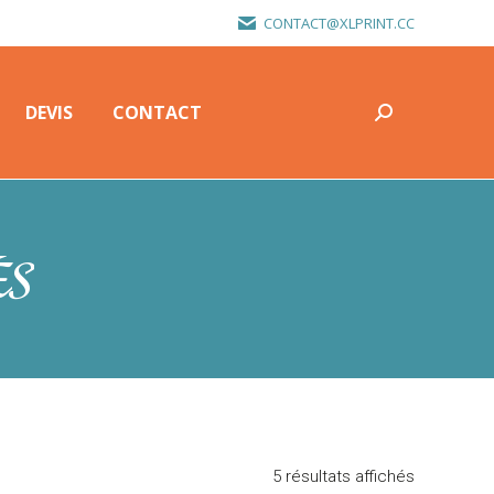
CONTACT@XLPRINT.CC
DEVIS
CONTACT
Recherche
:
DEVIS
CONTACT
Recherche
:
ÉS
5 résultats affichés